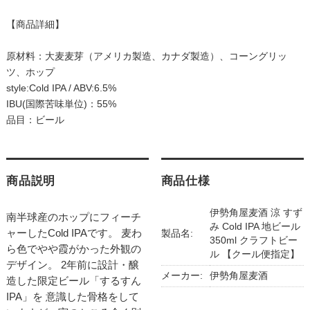
【商品詳細】
原材料：大麦麦芽（アメリカ製造、カナダ製造）、コーングリッ
ツ、ホップ
style:Cold IPA / ABV:6.5%
IBU(国際苦味単位)：55%
品目：ビール
商品説明
商品仕様
伊勢角屋麦酒 涼 すず
南半球産のホップにフィーチ
み Cold IPA 地ビール
ャーしたCold IPAです。 麦わ
製品名:
350ml クラフトビー
ら色でやや霞がかった外観の
ル 【クール便指定】
デザイン。 2年前に設計・醸
メーカー:
伊勢角屋麦酒
造した限定ビール「するすん
IPA」を 意識した骨格をして