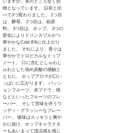
いますが、実のところ全く別
物となっています。 以前と比
べて3つ変わりました。 1つ目
は、酵母。 2つ目は、副原
料。 3つ目は、ホップ。 3つの
変化によりドリンカブルかつ
華やかなCold IPAに仕上がり
ました。 それにより、香りは
華やかでトロピカルなトップ
ノート。 口に含むとしゅわし
ゅわとした強め炭酸の感触と
ともに、 ホップアロマが口い
っぱいに広がります。 パッシ
ョンフルーツ、赤ブドウ、桃
などといったフルーツのフレ
ーバー、 そして苦味を伴うウ
ッディ・グラッシーなフレー
バー。 後味はスッキリと爽や
かに抜け、ホップキャラクタ
ーもあいまって清涼感を感じ