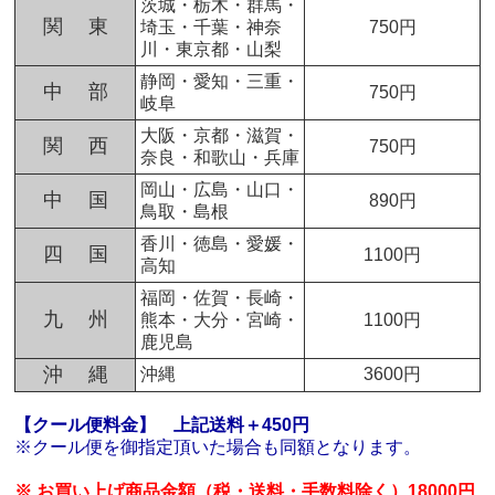
茨城・栃木・群馬・
関 東
埼玉・千葉・神奈
750円
川・東京都・山梨
静岡・愛知・三重・
中 部
750円
岐阜
大阪・京都・滋賀・
関 西
750円
奈良・和歌山・兵庫
岡山・広島・山口・
中 国
890円
鳥取・島根
香川・徳島・愛媛・
四 国
1100円
高知
福岡・佐賀・長崎・
九 州
熊本・大分・宮崎・
1100円
鹿児島
沖 縄
沖縄
3600円
【クール便料金】
上記送料＋450円
※クール便を御指定頂いた場合も同額となります。
※ お買い上げ商品金額（税・送料・手数料除く）18000円