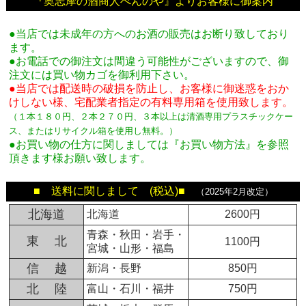
『奥志摩の酒商人べんのや』よりお客様に御案内
●当店では未成年の方へのお酒の販売はお断り致しており
ます。
●お電話での御注文は間違う可能性がございますので、御
注文には買い物カゴを御利用下さい。
●当店では配送時の破損を防止し、お客様に御迷惑をおか
けしない様、宅配業者指定の有料専用箱
を使用致します。
（１本１８０円、２本２７０円、３本以上は清酒専用プラスチックケー
ス、またはリサイクル箱を使用し無料。
）
●お買い物の仕方に関しましては『お買い物方法』を参照
頂きます様お願い致します。
■ 送料に関しまして (税込)■
（2025年2月改定）
北海道
北海道
2600円
青森・秋田・岩手・
東 北
1100円
宮城・山形・福島
信 越
新潟・長野
850円
北 陸
富山・石川・福井
750円