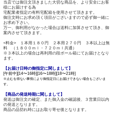
当店では御注文頂きました大切な商品を、より安全にお客
様にお届けする為
宅配業者指定の有料宅配箱を使用させて頂きます。
御注文時にお求め頂く項目がございますので必ず御一緒に
お求め下さい。
万一、御利用がなかった場合は送料に加算させて頂き、御
案内させて頂きます。
<料金> １本用１８０円 ２本用２７０円 ３本以上は無
料 （１８００ｍｌ・７２０ｍｌ共通）
※３本以上の場合は再利用の段ボール箱にてお届けとなり
ます。
【お届け日時の御指定に関しまして】
[午前中][14〜16時][16〜18時][18〜21時]
※止むを得ない事情により御指定日にお届けできない場合もございま
す。
【商品の発送時期に関しまして】
発送は御注文の確定、また御入金の確認後、３営業日以内
の発送となります。
商品の品切れ時にはお取り寄せ後となります。