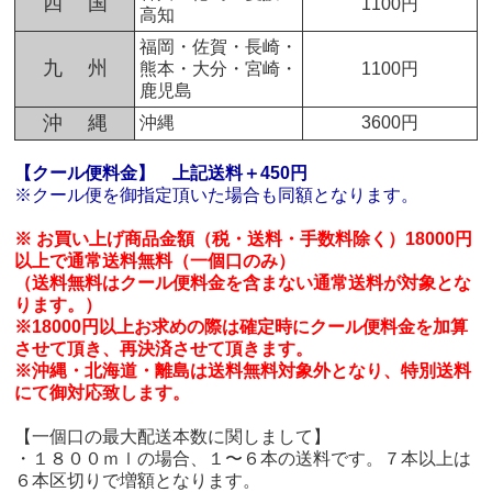
四 国
1100円
高知
福岡・佐賀・長崎・
九 州
熊本・大分・宮崎・
1100円
鹿児島
沖 縄
沖縄
3600円
【クール便料金】
上記送料＋450円
※クール便を御指定頂いた場合も同額となります。
※ お買い上げ商品金額（税・送料・手数料除く）18000円
以上で通常送料無料（一個口のみ）
（送料無料はクール便料金を含まない通常送料が対象とな
ります。）
※18000円以上お求めの際は確定時にクール便料金を加算
させて頂き、再決済させて頂きます。
※沖縄・北海道・離島は送料無料対象外となり、特別送料
にて御対応致します。
【一個口の最大配送本数に関しまして】
・１８００ｍｌの場合、１〜６本の送料です。７本以上は
６本区切りで増額となります。