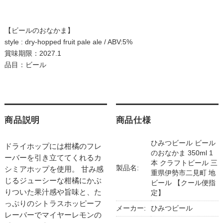
【ビールのおなかま】
style : dry-hopped fruit pale ale / ABV:5%
賞味期限：2027.1
品目：ビール
商品説明
商品仕様
ひみつビール ビール
ドライホップには柑橘のフレ
のおなかま 350ml 1
ーバーを引き立ててくれるカ
本 クラフトビール 三
製品名:
シミアホップを使用。 甘み感
重県伊勢市二見町 地
じるジューシーな柑橘にかぶ
ビール 【クール便指
りついた果汁感や旨味と、た
定】
っぷりのシトラスホッピーフ
メーカー:
ひみつビール
レーバーでマイヤーレモンの