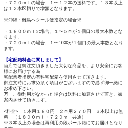
・７２０ｍｌの場合、１〜１２本の送料です。１３本以上
は１２本区切りで増額となります。
※沖縄・離島へクール便指定の場合※
・１８００ｍｌの場合、１〜５本が１個口の最大本数とな
ります。
・７２０ｍｌの場合、１〜10本が１個口の最大本数となり
ます。
【宅配箱料金に関しまして】
当店では御注文頂きました大切な商品を、より安全にお客
様にお届けする為
宅配業者指定の有料宅配箱を使用させて頂きます。
御注文時にお求め頂く項目がございますので必ず御一緒に
お求め下さい。
万一、御利用がなかった場合は送料に加算させて頂き、御
案内させて頂きます。
<料金> １本用１８０円 ２本用２７０円 ３本以上は無
料 （１８００ｍｌ・７２０ｍｌ共通）
※３本以上の場合は再利用の段ボール箱にてお届けとなり