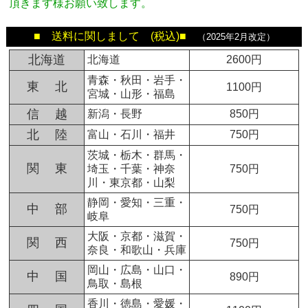
頂きます様お願い致します。
■ 送料に関しまして (税込)■
（2025年2月改定）
北海道
北海道
2600円
青森・秋田・岩手・
東 北
1100円
宮城・山形・福島
信 越
新潟・長野
850円
北 陸
富山・石川・福井
750円
茨城・栃木・群馬・
関 東
埼玉・千葉・神奈
750円
川・東京都・山梨
静岡・愛知・三重・
中 部
750円
岐阜
大阪・京都・滋賀・
関 西
750円
奈良・和歌山・兵庫
岡山・広島・山口・
中 国
890円
鳥取・島根
香川・徳島・愛媛・