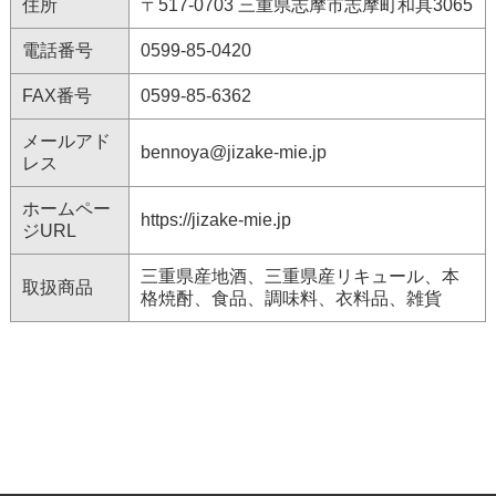
住所
〒517-0703 三重県志摩市志摩町和具3065
電話番号
0599-85-0420
FAX番号
0599-85-6362
メールアド
bennoya@jizake-mie.jp
レス
ホームペー
https://jizake-mie.jp
ジURL
三重県産地酒、三重県産リキュール、本
取扱商品
格焼酎、食品、調味料、衣料品、雑貨