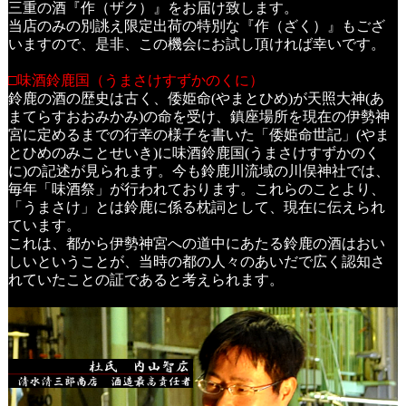
三重の酒『作（ザク）』をお届け致します。
当店のみの別誂え限定出荷の特別な『作（ざく）』もござ
いますので、是非、この機会にお試し頂ければ幸いです。
□味酒鈴鹿国（うまさけすずかのくに）
鈴鹿の酒の歴史は古く、倭姫命(やまとひめ)が天照大神(あ
まてらすおおみかみ)の命を受け、鎮座場所を現在の伊勢神
宮に定めるまでの行幸の様子を書いた「倭姫命世記」(やま
とひめのみことせいき)に味酒鈴鹿国(うまさけすずかのく
に)の記述が見られます。今も鈴鹿川流域の川俣神社では、
毎年「味酒祭」が行われております。これらのことより、
「うまさけ」とは鈴鹿に係る枕詞として、現在に伝えられ
ています。
これは、都から伊勢神宮への道中にあたる鈴鹿の酒はおい
しいということが、当時の都の人々のあいだで広く認知さ
れていたことの証であると考えられます。