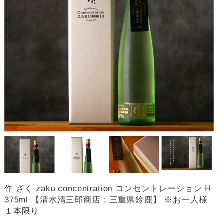
作 ざく zaku concentration コンセントレーション H
375ml 【清水清三郎商店：三重県鈴鹿】 ※お一人様
１本限り