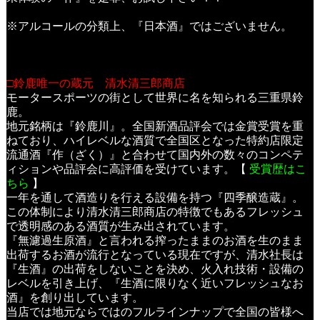
※アルコールの分類上、『日本酒』ではございません。
□鈴鹿唯一の蔵元 清水清三郎商店
モータースポーツの街として世界に名を知られる三重県鈴
鹿。
地元銘柄は『鈴鹿川』。全国新酒品評会では金賞受賞を重
ねており、ハイレベルな酒質で全国区となった特約店限定
流通酒『作（ざく）』と合わせて国内外の数々のコンペテ
ィションや品評会に高評価を受けています。【
受賞歴はこ
ちら
】
一年を通して酒造りを行える設備を持つ『四季醸造蔵』。
この体制により清水清三郎商店の特徴でもあるフレッシュ
で透明感のある酒質が生み出されています。
『無濾過生原酒』と言われる搾ったままのお酒を生のまま
出荷するお酒が流行となっている現在ですが、清水社長は
『生酒』の出荷をしないことを決め、火入れ技術・設備の
レベルを引き上げ、『生酒に限りなく近いフレッシュなお
酒』を創り出しています。
当店では地元ならではのフルラインナップで全国の皆様へ