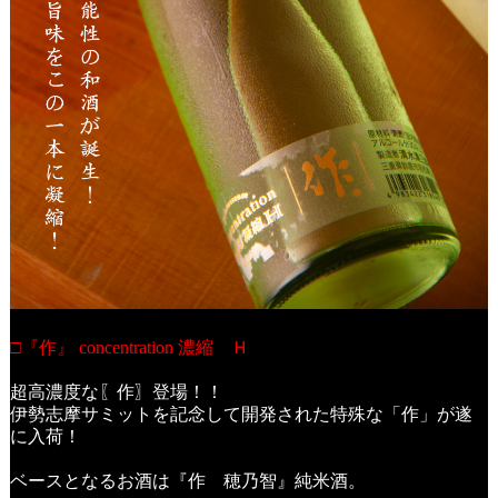
□『作』 concentration 濃縮 Ｈ
超高濃度な〖作〗登場！！
伊勢志摩サミットを記念して開発された特殊な「作」が遂
に入荷！
ベースとなるお酒は『作 穂乃智』純米酒。