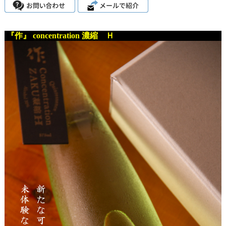
『作』 concentration 濃縮 Ｈ