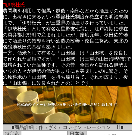
□伊勢杜氏
農閑期を利用して但馬・越後・南部などから酒造りのため
に、出稼ぎに来るという季節杜氏制度が確立する明治末期
まで、「伊勢杜氏」が三重県の酒造りを行っていました。
「伊勢杜氏」として有名な星野友七翁は、江戸終期に現在
の員弁郡北勢町で産まれましたが、慶応元年、秋田佐竹藩
にて酒造りの指導を行い酒造の改善・改良に努め、東北の
名醸地秋田の基礎を築きました。
一方、酒米として有名な「山田錦」は「山田穂」を改良し
て作られた品種ですが、「山田穂」は三重の山田(伊勢市)で
栽培されていた品種です。その昔、全国から訪れる伊勢ま
いりの人々が伊勢の酒があまりにも美味しいのに驚き、そ
の原料米の「山田穂」を持ち帰り育て、それが広まり、後
に「山田錦」に改良されたとのことです。
■商品詳細：作（ざく）コンセントレーション H■
特定名
日本酒