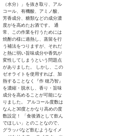
（水分）」を抜き取り、アル
コール、有機酸、アミノ酸、
芳香成分、糖類などの成分濃
度がを高めたお酒です。 通
常、この作業を行うためには
焼酎の様に過熱し、蒸留を行
う補法をつりますが、それだ
と熱に弱い旨味成分や香気が
変性してしまうという問題点
がありました。 しかし、この
ゼオライトを使用すれば、加
熱することなく『作 穂乃智』
を濃縮・脱水し、香り・旨味
成分を高めることが可能にな
りました。 アルコール度数は
なんと30度とかなり高めの度
数設定！ 「食後酒として飲ん
でほしい」とのことなので、
グラッパなど飲むようなイメ