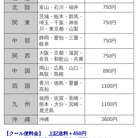
北 陸
富山・石川・福井
750円
茨城・栃木・群馬・
関 東
埼玉・千葉・神奈
750円
川・東京都・山梨
静岡・愛知・三重・
中 部
750円
岐阜
大阪・京都・滋賀・
関 西
750円
奈良・和歌山・兵庫
岡山・広島・山口・
中 国
890円
鳥取・島根
香川・徳島・愛媛・
四 国
1100円
高知
福岡・佐賀・長崎・
九 州
熊本・大分・宮崎・
1100円
鹿児島
沖 縄
沖縄
3600円
【クール便料金】
上記送料＋450円