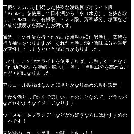
三菱ケミカルが開発した特殊な浸透膜ゼオライト膜
「Konker」を使用して日本酒から「水（水分）」を抜き取
り、アルコール、有機酸、アミノ酸、芳香成分、糖類など
の成分濃度がを高めたお酒です。
通常、この作業を行うためには焼酎の様に過熱し、蒸留を
行う補法をつりますが、それだと熱に弱い旨味成分や香気
が変性してしまうという問題点がありました。
しかし、このゼオライトを使用すれば、加熱することなく
『作 穂乃智』を濃縮・脱水し、香り・旨味成分を高めるこ
とが可能になりました。
アルコール度数はなんと30度とかなり高めの度数設定！
「食後酒として飲んでほしい」とのことなので、グラッパ
など飲むようなイメージなります。
ウイスキーやブランデーなどがお好きな方にはおすすめの
一本です！
未体験の『作』を是非、お試し下さい！！