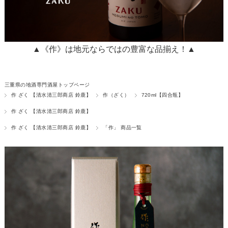
▲《作》は地元ならではの豊富な品揃え！▲
三重県の地酒専門酒屋トップページ
作 ざく 【清水清三郎商店 鈴鹿】
作（ざく）
720ml【四合瓶】
作 ざく 【清水清三郎商店 鈴鹿】
作 ざく 【清水清三郎商店 鈴鹿】
「作」 商品一覧