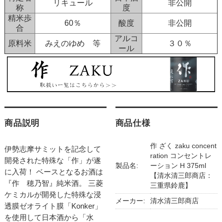
リキュール
非公開
称
度
精米歩
60％
酸度
非公開
合
アルコ
原料米
みえのゆめ 等
３０％
ール
商品説明
商品仕様
作 ざく zaku concent
伊勢志摩サミットを記念して
ration コンセントレ
開発された特殊な「作」が遂
製品名:
ーション H 375ml
に入荷！ ベースとなるお酒は
【清水清三郎商店：
『作 穂乃智』純米酒。 三菱
三重県鈴鹿】
ケミカルが開発した特殊な浸
メーカー:
清水清三郎商店
透膜ゼオライト膜「Konker」
を使用して日本酒から「水