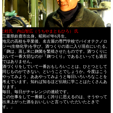
□杜氏 内山智広（うちやまともひろ） 氏
三重県鈴鹿市出身。昭和47年6月生。
地元の高校を卒業後、名古屋の専門学校でバイオテクノロ
ジー(生物化学)を学び、酒つくりの道に入り現在にいたる。
「麹は、蒸し米に麹菌を繁殖させたものです。酒つくりに
おいて一番大切なのが『麹つくり』であるといっても過言
ではありません。
酒づくりをしていて一番おもしろいことは、ひとつとして
同じものができない、ということでしょうか。今度はこう
やってみよう、ああやってみようと毎日いろいろなことを
考えています。知れば知るほど伝統に学ことはたくさんあ
ります。
毎日、毎日がチャレンジの連続です。
この仕事をして一番嬉しく誇りに思えるのは、そうやって
出来上がった酒をおいしいと言っていただいたときで
す。」