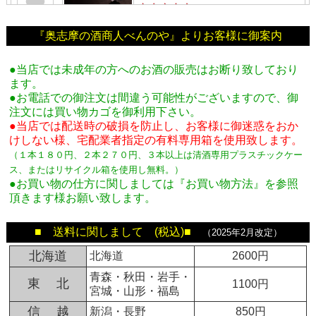
『奥志摩の酒商人べんのや』よりお客様に御案内
●当店では未成年の方へのお酒の販売はお断り致しており
ます。
●お電話での御注文は間違う可能性がございますので、御
注文には買い物カゴを御利用下さい。
●当店では配送時の破損を防止し、お客様に御迷惑をおか
けしない様、宅配業者指定の有料専用箱
を使用致します。
（１本１８０円、２本２７０円、３本以上は清酒専用プラスチックケー
ス、またはリサイクル箱を使用し無料。
）
●お買い物の仕方に関しましては『お買い物方法』を参照
頂きます様お願い致します。
■ 送料に関しまして (税込)■
（2025年2月改定）
北海道
北海道
2600円
青森・秋田・岩手・
東 北
1100円
宮城・山形・福島
信 越
新潟・長野
850円