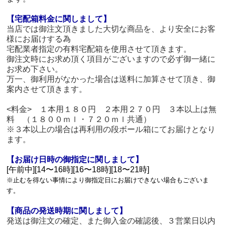
【宅配箱料金に関しまして】
当店では御注文頂きました大切な商品を、より安全にお客
様にお届けする為
宅配業者指定の有料宅配箱を使用させて頂きます。
御注文時にお求め頂く項目がございますので必ず御一緒に
お求め下さい。
万一、御利用がなかった場合は送料に加算させて頂き、御
案内させて頂きます。
<料金> １本用１８０円 ２本用２７０円 ３本以上は無
料 （１８００ｍｌ・７２０ｍｌ共通）
※３本以上の場合は再利用の段ボール箱にてお届けとなり
ます。
【お届け日時の御指定に関しまして】
[午前中][14〜16時][16〜18時][18〜21時]
※止むを得ない事情により御指定日にお届けできない場合もございま
す。
【商品の発送時期に関しまして】
発送は御注文の確定、また御入金の確認後、３営業日以内