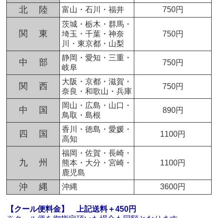
北 陸
富山・石川・福井
750円
茨城・栃木・群馬・
関 東
埼玉・千葉・神奈
750円
川・東京都・山梨
静岡・愛知・三重・
中 部
750円
岐阜
大阪・京都・滋賀・
関 西
750円
奈良・和歌山・兵庫
岡山・広島・山口・
中 国
890円
鳥取・島根
香川・徳島・愛媛・
四 国
1100円
高知
福岡・佐賀・長崎・
九 州
熊本・大分・宮崎・
1100円
鹿児島
沖 縄
沖縄
3600円
【クール便料金】
上記送料＋450円