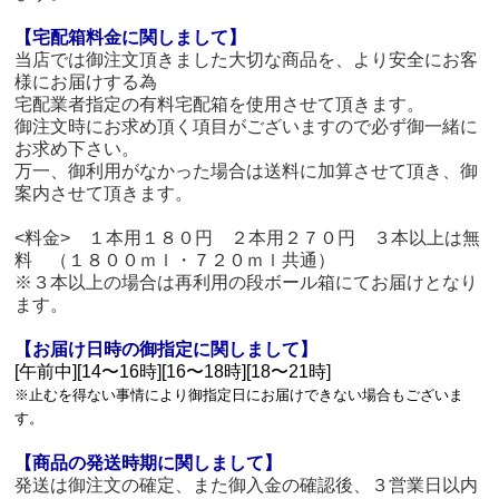
【宅配箱料金に関しまして】
当店では御注文頂きました大切な商品を、より安全にお客
様にお届けする為
宅配業者指定の有料宅配箱を使用させて頂きます。
御注文時にお求め頂く項目がございますので必ず御一緒に
お求め下さい。
万一、御利用がなかった場合は送料に加算させて頂き、御
案内させて頂きます。
<料金> １本用１８０円 ２本用２７０円 ３本以上は無
料 （１８００ｍｌ・７２０ｍｌ共通）
※３本以上の場合は再利用の段ボール箱にてお届けとなり
ます。
【お届け日時の御指定に関しまして】
[午前中][14〜16時][16〜18時][18〜21時]
※止むを得ない事情により御指定日にお届けできない場合もございま
す。
【商品の発送時期に関しまして】
発送は御注文の確定、また御入金の確認後、３営業日以内