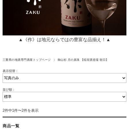
▲《作》は地元ならではの豊富な品揃え！▲
三重県の地酒専門酒屋トップページ
御山杉 月の真珠 【稲垣酒造場 朝日】
表示切替：
並び順：
2件中1件〜2件を表示
商品一覧