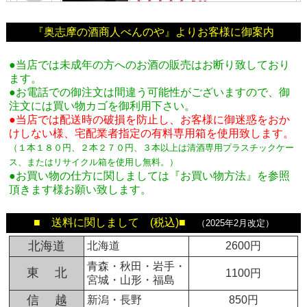
『奥志摩の酒商人べんのや』よりお客様に御案内
●当店では未成年の方へのお酒の販売はお断り致しており
ます。
●お電話での御注文は間違う可能性がございますので、御
注文には買い物カゴを御利用下さい。
●当店では配送時の破損を防止し、お客様に御迷惑をおか
けしない様、宅配業者指定の有料専用箱
を使用致します。
（１本１８０円、２本２７０円、３本以上は清酒専用プラスチックケー
ス、またはリサイクル箱を使用し無料。
）
●お買い物の仕方に関しましては『お買い物方法』を参照
頂きます様お願い致します。
■ 送料に関しまして (税込)■
（2025年2月改定）
北海道
北海道
2600円
青森・秋田・岩手・
東 北
1100円
宮城・山形・福島
信 越
新潟・長野
850円