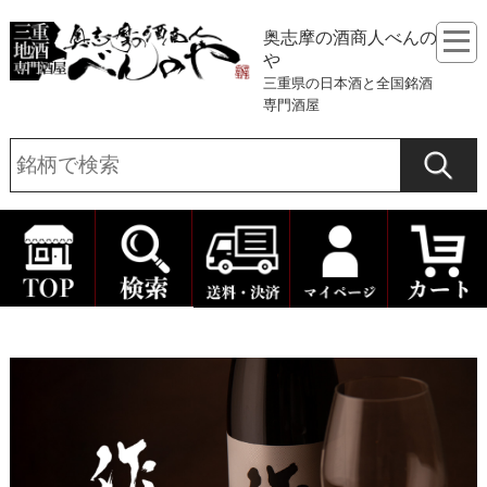
奥志摩の酒商人べんの
や
三重県の日本酒と全国銘酒
専門酒屋