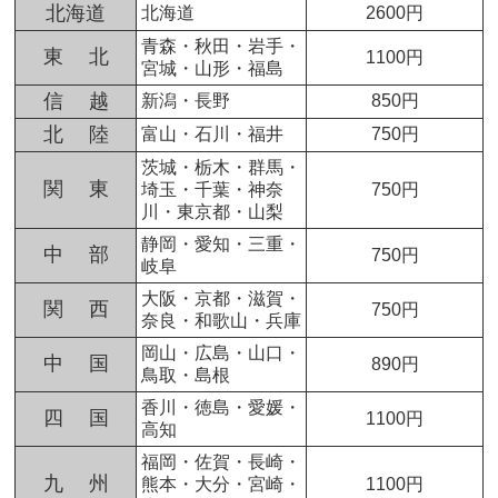
北海道
北海道
2600円
青森・秋田・岩手・
東 北
1100円
宮城・山形・福島
信 越
新潟・長野
850円
北 陸
富山・石川・福井
750円
茨城・栃木・群馬・
関 東
埼玉・千葉・神奈
750円
川・東京都・山梨
静岡・愛知・三重・
中 部
750円
岐阜
大阪・京都・滋賀・
関 西
750円
奈良・和歌山・兵庫
岡山・広島・山口・
中 国
890円
鳥取・島根
香川・徳島・愛媛・
四 国
1100円
高知
福岡・佐賀・長崎・
九 州
熊本・大分・宮崎・
1100円