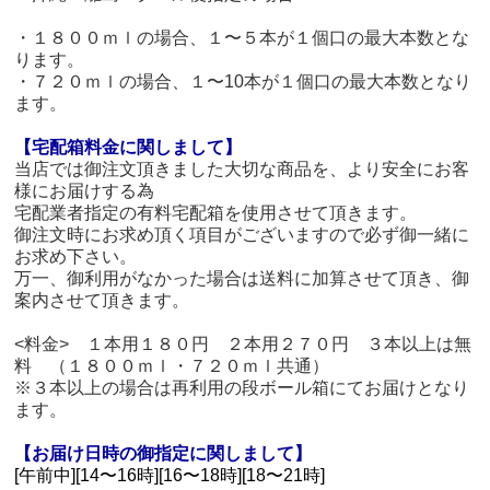
・１８００ｍｌの場合、１〜５本が１個口の最大本数とな
ります。
・７２０ｍｌの場合、１〜10本が１個口の最大本数となり
ます。
【宅配箱料金に関しまして】
当店では御注文頂きました大切な商品を、より安全にお客
様にお届けする為
宅配業者指定の有料宅配箱を使用させて頂きます。
御注文時にお求め頂く項目がございますので必ず御一緒に
お求め下さい。
万一、御利用がなかった場合は送料に加算させて頂き、御
案内させて頂きます。
<料金> １本用１８０円 ２本用２７０円 ３本以上は無
料 （１８００ｍｌ・７２０ｍｌ共通）
※３本以上の場合は再利用の段ボール箱にてお届けとなり
ます。
【お届け日時の御指定に関しまして】
[午前中][14〜16時][16〜18時][18〜21時]