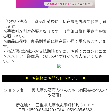
【後払い決済】：商品出荷後に、払込票を郵送でお届け致
します。
※手数料が別途必要となります。（詳細は御利用案内を御
参照下さい。）
※商品出荷後、商品到着前に振込票が届く場合もございま
す。
＜払込票に記載のお支払期限までに、お近くのコンビニエ
ンスストア・郵便局・銀行のいずれかでお支払いくださ
い。＞
■ お気軽にお問合せ下さい。 ■
ショップ名： 奥志摩の酒商人べんのや（有限会社べんの
や酒店）
所在地： 三重県志摩市志摩町和具３０６５
TEL :
0599-85-0420
/ FAX :
0599-85-6362