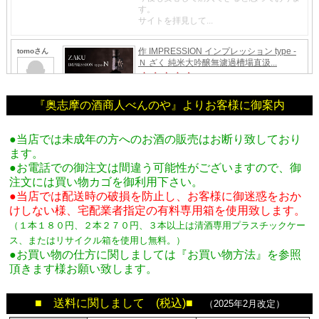
『奥志摩の酒商人べんのや』よりお客様に御案内
●当店では未成年の方へのお酒の販売はお断り致しており
ます。
●お電話での御注文は間違う可能性がございますので、御
注文には買い物カゴを御利用下さい。
●当店では配送時の破損を防止し、お客様に御迷惑をおか
けしない様、宅配業者指定の有料専用箱
を使用致します。
（１本１８０円、２本２７０円、３本以上は清酒専用プラスチックケー
ス、またはリサイクル箱を使用し無料。
）
●お買い物の仕方に関しましては『お買い物方法』を参照
頂きます様お願い致します。
■ 送料に関しまして (税込)■
（2025年2月改定）