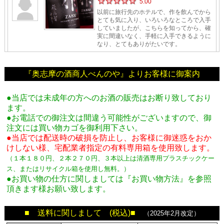
『奥志摩の酒商人べんのや』よりお客様に御案内
●当店では未成年の方へのお酒の販売はお断り致しており
ます。
●お電話での御注文は間違う可能性がございますので、御
注文には買い物カゴを御利用下さい。
●当店では配送時の破損を防止し、お客様に御迷惑をおか
けしない様、宅配業者指定の有料専用箱
を使用致します。
（１本１８０円、２本２７０円、３本以上は清酒専用プラスチックケー
ス、またはリサイクル箱を使用し無料。
）
●お買い物の仕方に関しましては『お買い物方法』を参照
頂きます様お願い致します。
■ 送料に関しまして (税込)■
（2025年2月改定）