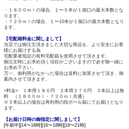
・１８００ｍｌの場合、１〜５本が１個口の最大本数とな
ります。
・７２０ｍｌの場合、１〜10本が１個口の最大本数となり
ます。
【宅配箱料金に関しまして】
当店では御注文頂きました大切な商品を、より安全にお客
様にお届けする為
宅配業者指定の有料宅配箱を使用させて頂きます。
御注文時にお求め頂く項目がございますので必ず御一緒に
お求め下さい。
万一、御利用がなかった場合は送料に加算させて頂き、御
案内させて頂きます。
<料金> １本用１８０円 ２本用２７０円 ３本以上は無
料 （１８００ｍｌ・７２０ｍｌ共通）
※３本以上の場合は再利用の段ボール箱にてお届けとなり
ます。
【お届け日時の御指定に関しまして】
[午前中][14〜16時][16〜18時][18〜21時]