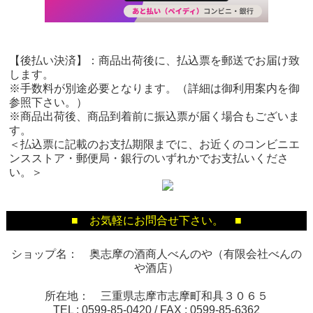
【後払い決済】：商品出荷後に、払込票を郵送でお届け致
します。
※手数料が別途必要となります。（詳細は御利用案内を御
参照下さい。）
※商品出荷後、商品到着前に振込票が届く場合もございま
す。
＜払込票に記載のお支払期限までに、お近くのコンビニエ
ンスストア・郵便局・銀行のいずれかでお支払いくださ
い。＞
■ お気軽にお問合せ下さい。 ■
ショップ名： 奥志摩の酒商人べんのや（有限会社べんの
や酒店）
所在地： 三重県志摩市志摩町和具３０６５
TEL :
0599-85-0420
/ FAX :
0599-85-6362