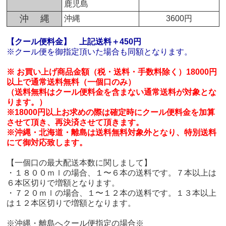
鹿児島
沖 縄
沖縄
3600円
【クール便料金】
上記送料＋450円
※クール便を御指定頂いた場合も同額となります。
※ お買い上げ商品金額（税・送料・手数料除く）18000円
以上で通常送料無料（一個口のみ）
（送料無料はクール便料金を含まない通常送料が対象とな
ります。）
※18000円以上お求めの際は確定時にクール便料金を加算
させて頂き、再決済させて頂きます。
※沖縄・北海道・離島は送料無料対象外となり、特別送料
にて御対応致します。
【一個口の最大配送本数に関しまして】
・１８００ｍｌの場合、１〜６本の送料です。７本以上は
６本区切りで増額となります。
・７２０ｍｌの場合、１〜１２本の送料です。１３本以上
は１２本区切りで増額となります。
※沖縄・離島へクール便指定の場合※