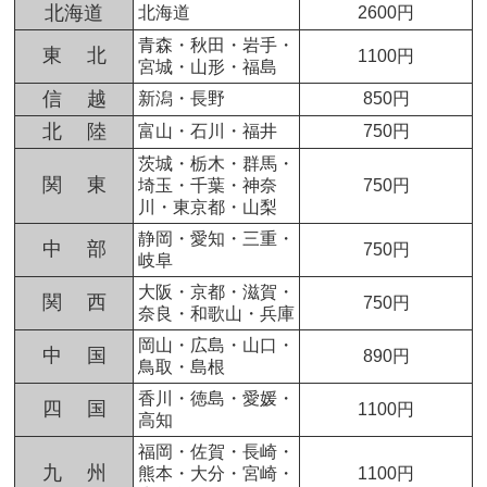
北海道
北海道
2600円
青森・秋田・岩手・
東 北
1100円
宮城・山形・福島
信 越
新潟・長野
850円
北 陸
富山・石川・福井
750円
茨城・栃木・群馬・
関 東
埼玉・千葉・神奈
750円
川・東京都・山梨
静岡・愛知・三重・
中 部
750円
岐阜
大阪・京都・滋賀・
関 西
750円
奈良・和歌山・兵庫
岡山・広島・山口・
中 国
890円
鳥取・島根
香川・徳島・愛媛・
四 国
1100円
高知
福岡・佐賀・長崎・
九 州
熊本・大分・宮崎・
1100円