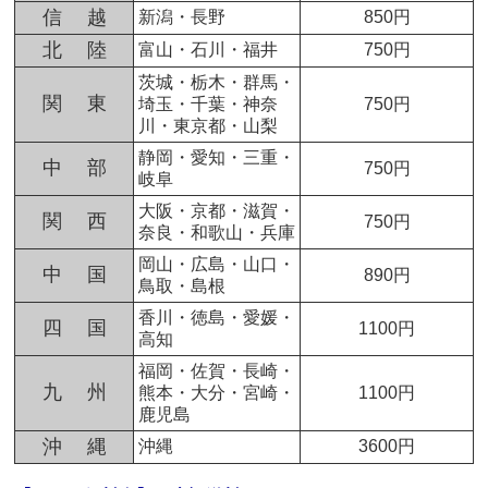
信 越
新潟・長野
850円
北 陸
富山・石川・福井
750円
茨城・栃木・群馬・
関 東
埼玉・千葉・神奈
750円
川・東京都・山梨
静岡・愛知・三重・
中 部
750円
岐阜
大阪・京都・滋賀・
関 西
750円
奈良・和歌山・兵庫
岡山・広島・山口・
中 国
890円
鳥取・島根
香川・徳島・愛媛・
四 国
1100円
高知
福岡・佐賀・長崎・
九 州
熊本・大分・宮崎・
1100円
鹿児島
沖 縄
沖縄
3600円