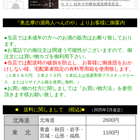
『奥志摩の酒商人べんのや』よりお客様に御案内
●当店では未成年の方へのお酒の販売はお断り致しており
ます。
●お電話での御注文は間違う可能性がございますので、御
注文には買い物カゴを御利用下さい。
●当店では配送時の破損を防止し、お客様に御迷惑をおか
けしない様、宅配業者指定の有料専用箱
を使用致します。
（１本１８０円、２本２７０円、３本以上は清酒専用プラスチックケー
ス、またはリサイクル箱を使用し無料。
）
●お買い物の仕方に関しましては『お買い物方法』を参照
頂きます様お願い致します。
■ 送料に関しまして (税込)■
（2025年2月改定）
北海道
北海道
2600円
青森・秋田・岩手・
東 北
1100円
宮城・山形・福島