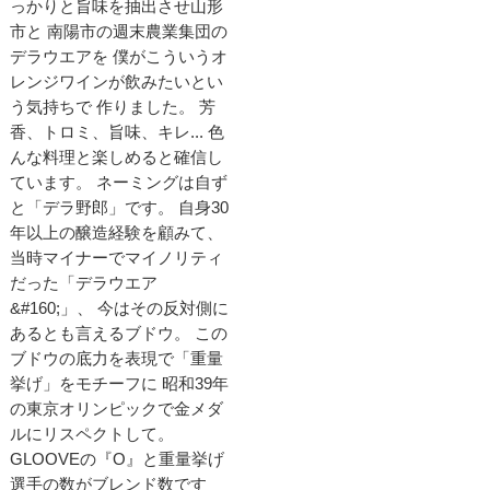
っかりと旨味を抽出させ山形
市と 南陽市の週末農業集団の
デラウエアを 僕がこういうオ
レンジワインが飲みたいとい
う気持ちで 作りました。 芳
香、トロミ、旨味、キレ... 色
んな料理と楽しめると確信し
ています。 ネーミングは自ず
と「デラ野郎」です。 自身30
年以上の醸造経験を顧みて、
当時マイナーでマイノリティ
だった「デラウエア
&#160;」、 今はその反対側に
あるとも言えるブドウ。 この
ブドウの底力を表現で「重量
挙げ」をモチーフに 昭和39年
の東京オリンピックで金メダ
ルにリスペクトして。
GLOOVEの『O』と重量挙げ
選手の数がブレンド数です