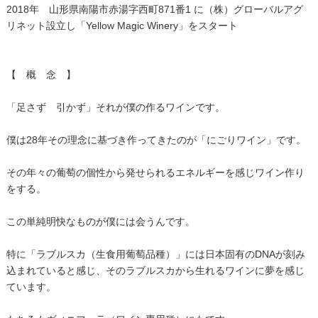
2018年 山形県南陽市赤湯字西町871番1 に（株）グローバルアグ
リネット設立し「Yellow Magic Winery」をスタート
【 概 念 】
「足さず 引かず」それが僕の作るワインです。
僕は28年その理念に基づき作ってきたのが「にごりワイン」です。
その年々の葡萄の個性から発せられるエネルギーを感じワイン作り
をする。
この単純明快なものが僕には会うんです。
特に「ラブルスカ（生食用葡萄品種）」には日本固有のDNAが刻み
込まれていると感じ、そのラブルスカから生れるワインに夢を感じ
ています。