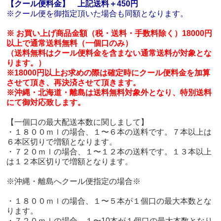
【クール便料金】
上記送料＋450円
※クール便を御指定頂いた場合も同額となります。
※ お買い上げ商品金額（税・送料・手数料除く）18000円
以上で通常送料無料（一個口のみ）
（送料無料はクール便料金を含まない通常送料が対象とな
ります。）
※18000円以上お求めの際は確定時にクール便料金を加算
させて頂き、再決済させて頂きます。
※沖縄・北海道・離島は送料無料対象外となり、特別送料
にて御対応致します。
【一個口の最大配送本数に関しまして】
・１８００ｍｌの場合、１〜６本の送料です。７本以上は
６本区切りで増額となります。
・７２０ｍｌの場合、１〜１２本の送料です。１３本以上
は１２本区切りで増額となります。
※沖縄・離島へクール便指定の場合※
・１８００ｍｌの場合、１〜５本が１個口の最大本数とな
ります。
・７２０ｍｌの場合、１〜10本が１個口の最大本数となり