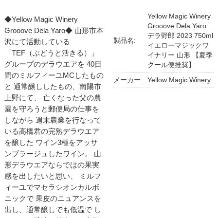
Yellow Magic Winery
◆Yellow Magic Winery
Grooove Dela Yaro
Grooove Dela Yaro◆ 山形市本
デラ野郎 2023 750ml
製品名:
沢にて活動している
イエローマジックワ
「TEF（ぶどうと活きる）」
イナリー 山形 【夏季
グループのデラウエアを 40日
クール便推奨】
間のミルフィーユMCしたもの
メーカー:
Yellow Magic Winery
と 通常醸ししたもの、南陽市
上野にて、 亡くなった父の農
園を守ろうと郵便局の仕事を
しながら 週末農業を行なって
いる高橋君の完熟デラウエア
を醸した ワイン3種をアッサ
ンブラージュしたワイン。 山
形デラウエアならではの果実
感を出したいと思い、 ミルフ
ィーユでマセラシオンカルボ
ニックで 果皮のニュアンスを
出し、通常醸しでも低温で し