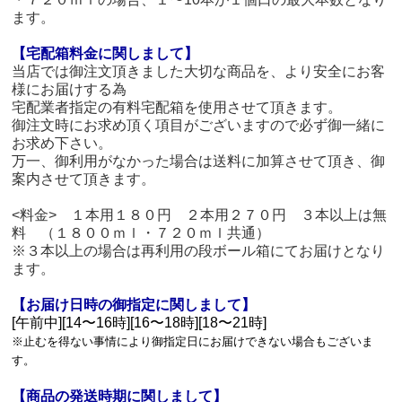
ます。
【宅配箱料金に関しまして】
当店では御注文頂きました大切な商品を、より安全にお客
様にお届けする為
宅配業者指定の有料宅配箱を使用させて頂きます。
御注文時にお求め頂く項目がございますので必ず御一緒に
お求め下さい。
万一、御利用がなかった場合は送料に加算させて頂き、御
案内させて頂きます。
<料金> １本用１８０円 ２本用２７０円 ３本以上は無
料 （１８００ｍｌ・７２０ｍｌ共通）
※３本以上の場合は再利用の段ボール箱にてお届けとなり
ます。
【お届け日時の御指定に関しまして】
[午前中][14〜16時][16〜18時][18〜21時]
※止むを得ない事情により御指定日にお届けできない場合もございま
す。
【商品の発送時期に関しまして】