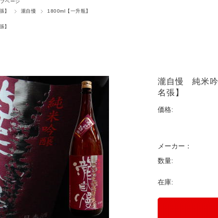
プページ
名張】
瀧自慢
1800ml【一升瓶】
名張】
瀧自慢 純米吟
名張】
価格:
メーカー：
数量:
在庫: