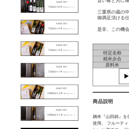
旨い肴と共に味
三重県の蔵の中
御満足頂ける仕
是非、この機会
特定名称
精米歩合
原料米
商品説明
麹米『山田錦』を
使用。 フルーテ