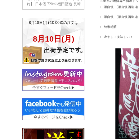
三重県の地酒専門酒屋トッ
瀧自慢 【瀧自慢酒造 
瀧自慢 【瀧自慢酒造 
純米吟醸
冷やして美味しい！