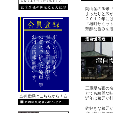
岡山産の酒米『
まったりと広が
２０１２年には
『雄町サミット
芳醇な旨みを瀧
瀧自慢酒造 
三重県名張の名
とても綺麗な味
△御登録はこちらから！△
近年は蔵元が杜
釣好きな蔵元が