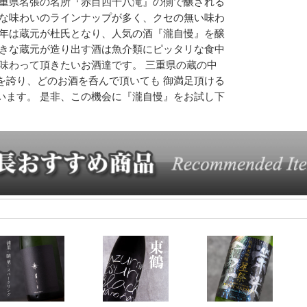
三重県名張の名所『赤目四十八滝』の側で醸される
麗な味わいのラインナップが多く、クセの無い味わ
近年は蔵元が杜氏となり、人気の酒『瀧自慢』を醸
好きな蔵元が造り出す酒は魚介類にピッタリな食中
に味わって頂きたいお酒達です。 三重県の蔵の中
を誇り、どのお酒を呑んで頂いても 御満足頂ける
います。 是非、この機会に『瀧自慢』をお試し下