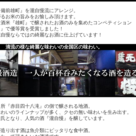
備前雄町』を瀧自慢流にアレンジ。
るお米の旨みをお愉しみ頂けます。
酒米『雄町』で醸されたお酒のみを集めたコンペティション
』で優等賞を受賞しました！
自慢ならではの綺麗なお酒に仕上げています！
｜ 清流の様な綺麗な味わいの全国区の味わい。
所『赤目四十八滝』の側で醸される地酒。
わいのラインナップが多く、クセの無い味わいを生み出す。
氏となり、人気の酒『瀧自慢』を醸しています。
造り出す酒は魚介類にピッタリな食中酒。