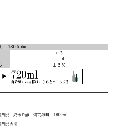
1800ml■
＋３
１．４
ル
１６％
瀧自慢 純米吟醸 備前雄町 1800ml
瀧自慢酒造