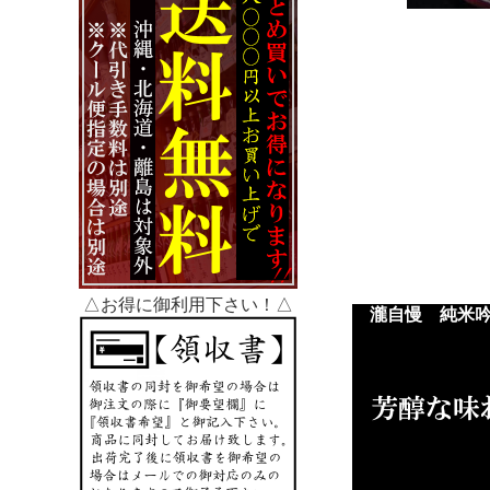
△お得に御利用下さい！△
瀧自慢 純米