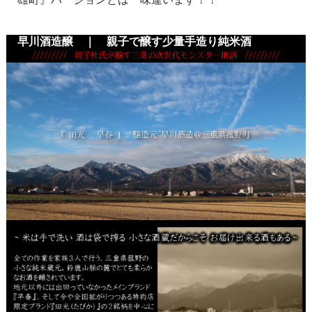
早川酒造醸 ｜ 親子で醸す少量手造り純米酒