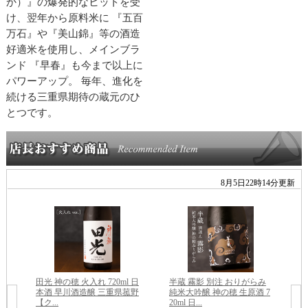
か）』の爆発的なヒットを受
け、翌年から原料米に 『五百
万石』や『美山錦』等の酒造
好適米を使用し、メインブラ
ンド 『早春』も今まで以上に
パワーアップ。 毎年、進化を
続ける三重県期待の蔵元のひ
とつです。