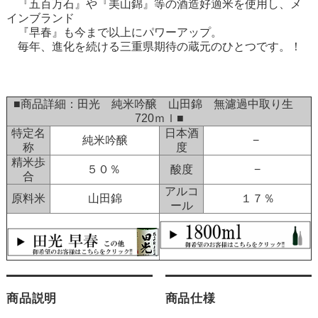
『五百万石』や『美山錦』等の酒造好適米を使用し、メ
インブランド
『早春』も今まで以上にパワーアップ。
毎年、進化を続ける三重県期待の蔵元のひとつです。！
■商品詳細：田光 純米吟醸 山田錦 無濾過中取り生
720ｍｌ■
特定名
日本酒
純米吟醸
−
称
度
精米歩
５０％
酸度
−
合
アルコ
原料米
山田錦
１７％
ール
商品説明
商品仕様