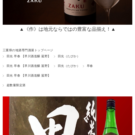
▲《作》は地元ならではの豊富な品揃え！▲
三重県の地酒専門酒屋トップページ
田光 早春 【早川酒造醸 菰野】
田光（たびか）
田光 早春 【早川酒造醸 菰野】
田光（たびか）
早春
田光 早春 【早川酒造醸 菰野】
超数量限定酒