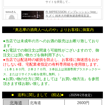
『奥志摩の酒商人べんのや』よりお客様に御案内
●当店では未成年の方へのお酒の販売はお断り致しており
ます。
●お電話での御注文は間違う可能性がございますので、御
注文には買い物カゴを御利用下さい。
●当店では配送時の破損を防止し、お客様に御迷惑をおか
けしない様、宅配業者指定の有料専用箱
を使用致します。
（１本１８０円、２本２７０円、３本以上は清酒専用プラスチックケー
ス、またはリサイクル箱を使用し無料。
）
●お買い物の仕方に関しましては『お買い物方法』を参照
頂きます様お願い致します。
■ 送料に関しまして (税込)■
（2025年2月改定）
北海道
北海道
2600円