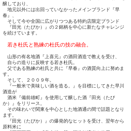
醸しており、
地元以外には出回っていなかったメインブランド『早
春』、
そして今や全国に広がりつつある特約店限定ブランド
『田光（たびか）』の２銘柄を中心に新たなチャレンジ
を続けています。
若き杜氏と熟練の杜氏の技の融合。
山形の有名地酒『上喜元』の酒田酒造で教えを受け、
自らの造りに反映する若き杜氏。
父である熟練の杜氏と共に『早春』の酒質向上に努めま
す。
そして、２００９年。
『一般米で美味しい酒を造る。』を目標にしてきた早川
酒造が
酒米『備前雄町』を使用して醸した酒『田光（たび
か）』をリリース。
その味わいで関東を中心とした地酒通の間で話題となり
ます。
『田光（たびか）』の爆発的なヒットを受け、翌年から
原料米に