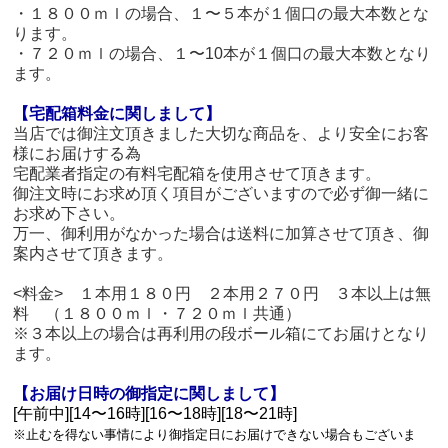
・１８００ｍｌの場合、１〜５本が１個口の最大本数とな
ります。
・７２０ｍｌの場合、１〜10本が１個口の最大本数となり
ます。
【宅配箱料金に関しまして】
当店では御注文頂きました大切な商品を、より安全にお客
様にお届けする為
宅配業者指定の有料宅配箱を使用させて頂きます。
御注文時にお求め頂く項目がございますので必ず御一緒に
お求め下さい。
万一、御利用がなかった場合は送料に加算させて頂き、御
案内させて頂きます。
<料金> １本用１８０円 ２本用２７０円 ３本以上は無
料 （１８００ｍｌ・７２０ｍｌ共通）
※３本以上の場合は再利用の段ボール箱にてお届けとなり
ます。
【お届け日時の御指定に関しまして】
[午前中][14〜16時][16〜18時][18〜21時]
※止むを得ない事情により御指定日にお届けできない場合もございま