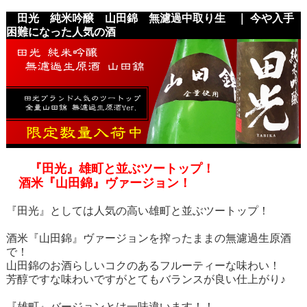
田光 純米吟醸 山田錦 無濾過中取り生 ｜ 今や入手
困難になった人気の酒
『田光』雄町と並ぶツートップ！
酒米『山田錦』ヴァージョン！
『田光』としては人気の高い雄町と並ぶツートップ！
酒米『山田錦』ヴァージョンを搾ったままの無濾過生原酒
で！
山田錦のお酒らしいコクのあるフルーティーな味わい！
芳醇ですな味わいですがとてもバランスが良い仕上がり♪
『雄町』バージョンとは一味違います！！