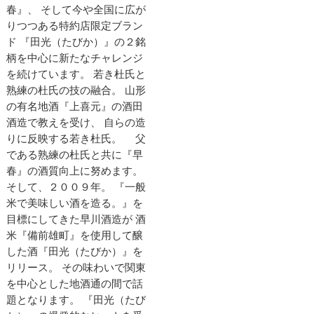
春』、 そして今や全国に広が
りつつある特約店限定ブラン
ド 『田光（たびか）』の２銘
柄を中心に新たなチャレンジ
を続けています。 若き杜氏と
熟練の杜氏の技の融合。 山形
の有名地酒『上喜元』の酒田
酒造で教えを受け、 自らの造
りに反映する若き杜氏。 父
である熟練の杜氏と共に『早
春』の酒質向上に努めます。
そして、２００９年。 『一般
米で美味しい酒を造る。』を
目標にしてきた早川酒造が 酒
米『備前雄町』を使用して醸
した酒『田光（たびか）』を
リリース。 その味わいで関東
を中心とした地酒通の間で話
題となります。 『田光（たび