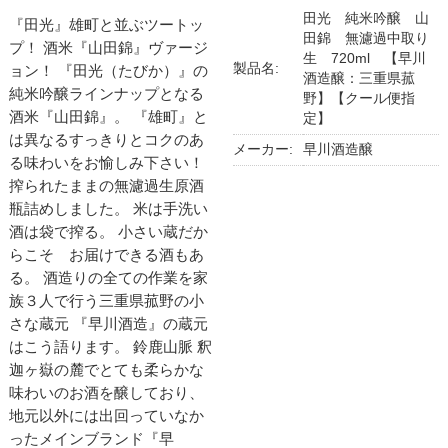
田光 純米吟醸 山
『田光』雄町と並ぶツートッ
田錦 無濾過中取り
プ！ 酒米『山田錦』ヴァージ
生 720ml 【早川
製品名:
ョン！ 『田光（たびか）』の
酒造醸：三重県菰
純米吟醸ラインナップとなる
野】【クール便指
酒米『山田錦』。 『雄町』と
定】
は異なるすっきりとコクのあ
メーカー:
早川酒造醸
る味わいをお愉しみ下さい！
搾られたままの無濾過生原酒
瓶詰めしました。 米は手洗い
酒は袋で搾る。 小さい蔵だか
らこそ お届けできる酒もあ
る。 酒造りの全ての作業を家
族３人で行う三重県菰野の小
さな蔵元 『早川酒造』の蔵元
はこう語ります。 鈴鹿山脈 釈
迦ヶ嶽の麓でとても柔らかな
味わいのお酒を醸しており、
地元以外には出回っていなか
ったメインブランド『早