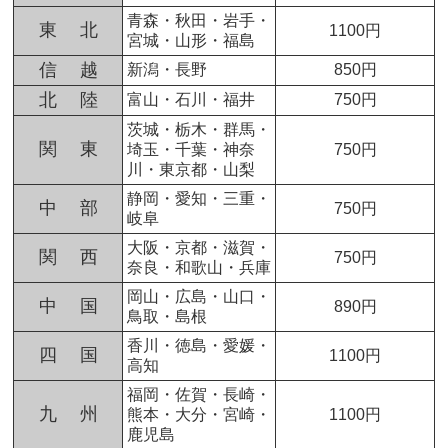
青森・秋田・岩手・
東 北
1100円
宮城・山形・福島
信 越
新潟・長野
850円
北 陸
富山・石川・福井
750円
茨城・栃木・群馬・
関 東
埼玉・千葉・神奈
750円
川・東京都・山梨
静岡・愛知・三重・
中 部
750円
岐阜
大阪・京都・滋賀・
関 西
750円
奈良・和歌山・兵庫
岡山・広島・山口・
中 国
890円
鳥取・島根
香川・徳島・愛媛・
四 国
1100円
高知
福岡・佐賀・長崎・
九 州
熊本・大分・宮崎・
1100円
鹿児島