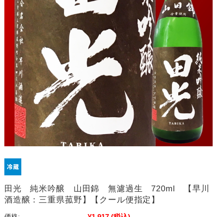
田光 純米吟醸 山田錦 無濾過生 720ml 【早川
酒造醸：三重県菰野】【クール便指定】
¥1,917
(税込)
価格: