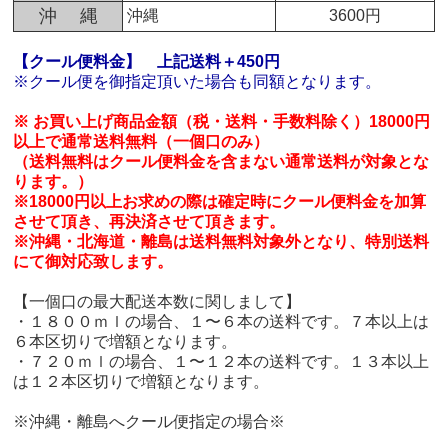
沖 縄
沖縄
3600円
【クール便料金】
上記送料＋450円
※クール便を御指定頂いた場合も同額となります。
※ お買い上げ商品金額（税・送料・手数料除く）18000円
以上で通常送料無料（一個口のみ）
（送料無料はクール便料金を含まない通常送料が対象とな
ります。）
※18000円以上お求めの際は確定時にクール便料金を加算
させて頂き、再決済させて頂きます。
※沖縄・北海道・離島は送料無料対象外となり、特別送料
にて御対応致します。
【一個口の最大配送本数に関しまして】
・１８００ｍｌの場合、１〜６本の送料です。７本以上は
６本区切りで増額となります。
・７２０ｍｌの場合、１〜１２本の送料です。１３本以上
は１２本区切りで増額となります。
※沖縄・離島へクール便指定の場合※