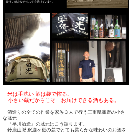
米は手洗い 酒は袋で搾る。
小さい蔵だからこそ お届けできる酒もある。
酒造りの全ての作業を家族３人で行う三重県菰野の小さ
な蔵元
『早川酒造』の蔵元はこう語ります。
鈴鹿山脈 釈迦ヶ嶽の麓でとても柔らかな味わいのお酒を