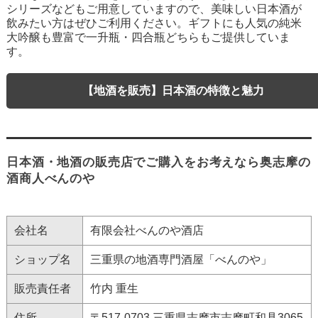
シリーズなどもご用意していますので、美味しい日本酒が
飲みたい方はぜひご利用ください。ギフトにも人気の純米
大吟醸も豊富で一升瓶・四合瓶どちらもご提供していま
す。
【地酒を販売】日本酒の特徴と魅力
日本酒・地酒の販売店でご購入をお考えなら奥志摩の
酒商人べんのや
会社名
有限会社べんのや酒店
ショップ名
三重県の地酒専門酒屋「べんのや」
販売責任者
竹内 重生
住所
〒517-0703 三重県志摩市志摩町和具3065