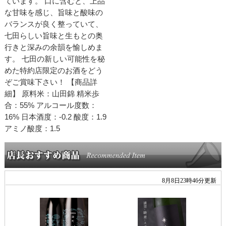
ています。 口に含むと、上品
な甘味を感じ、旨味と酸味の
バランスが良く整っていて、
七田らしい旨味と生もとの奥
行きと深みの余韻を愉しめま
す。 七田の新しい可能性を秘
めた特約店限定のお酒をどう
ぞご賞味下さい！ 【商品詳
細】 原料米：山田錦 精米歩
合：55% アルコール度数：
16% 日本酒度：-0.2 酸度：1.9
アミノ酸度：1.5