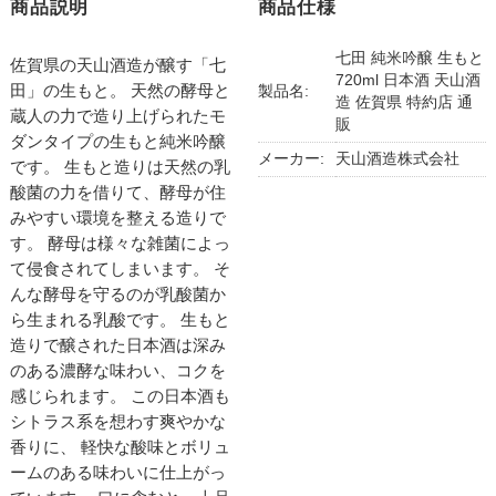
商品説明
商品仕様
七田 純米吟醸 生もと
佐賀県の天山酒造が醸す「七
720ml 日本酒 天山酒
田」の生もと。 天然の酵母と
製品名:
造 佐賀県 特約店 通
蔵人の力で造り上げられたモ
販
ダンタイプの生もと純米吟醸
メーカー:
天山酒造株式会社
です。 生もと造りは天然の乳
酸菌の力を借りて、酵母が住
みやすい環境を整える造りで
す。 酵母は様々な雑菌によっ
て侵食されてしまいます。 そ
んな酵母を守るのが乳酸菌か
ら生まれる乳酸です。 生もと
造りで醸された日本酒は深み
のある濃酵な味わい、コクを
感じられます。 この日本酒も
シトラス系を想わす爽やかな
香りに、 軽快な酸味とボリュ
ームのある味わいに仕上がっ