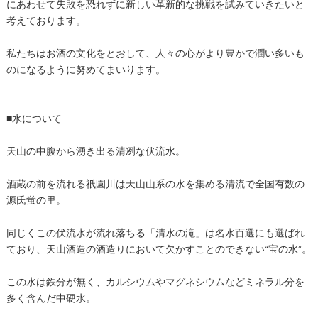
にあわせて失敗を恐れずに新しい革新的な挑戦を試みていきたいと
考えております。
私たちはお酒の文化をとおして、人々の心がより豊かで潤い多いも
のになるように努めてまいります。
■水について
天山の中腹から湧き出る清冽な伏流水。
酒蔵の前を流れる祇園川は天山山系の水を集める清流で全国有数の
源氏蛍の里。
同じくこの伏流水が流れ落ちる「清水の滝」は名水百選にも選ばれ
ており、天山酒造の酒造りにおいて欠かすことのできない“宝の水”。
この水は鉄分が無く、カルシウムやマグネシウムなどミネラル分を
多く含んだ中硬水。