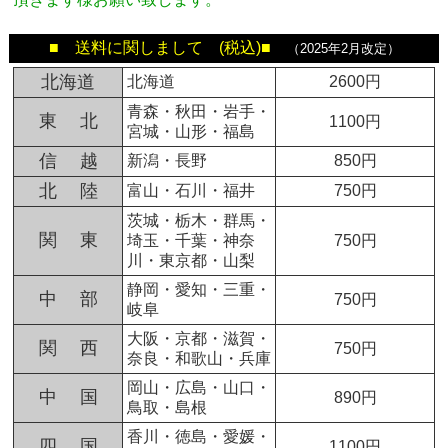
■ 送料に関しまして (税込)■
（2025年2月改定）
北海道
北海道
2600円
青森・秋田・岩手・
東 北
1100円
宮城・山形・福島
信 越
新潟・長野
850円
北 陸
富山・石川・福井
750円
茨城・栃木・群馬・
関 東
埼玉・千葉・神奈
750円
川・東京都・山梨
静岡・愛知・三重・
中 部
750円
岐阜
大阪・京都・滋賀・
関 西
750円
奈良・和歌山・兵庫
岡山・広島・山口・
中 国
890円
鳥取・島根
香川・徳島・愛媛・
四 国
1100円