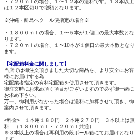
・７２０ｍｌの場合、１〜１２本の送料です。１３本以上
は１２本区切りで増額となります。
※沖縄・離島へクール便指定の場合※
・１８００ｍｌの場合、１〜５本が１個口の最大本数とな
ります。
・７２０ｍｌの場合、１〜10本が１個口の最大本数となり
ます。
【宅配箱料金に関しまして】
当店では御注文頂きました大切な商品を、より安全にお客
様にお届けする為
宅配業者指定の有料宅配箱を使用させて頂きます。
御注文時にお求め頂く項目がございますので必ず御一緒に
お求め下さい。
万一、御利用がなかった場合は送料に加算させて頂き、御
案内させて頂きます。
<料金> １本用１８０円 ２本用２７０円 ３本以上は無
料 （１８００ｍｌ・７２０ｍｌ共通）
※３本以上の場合は再利用の段ボール箱にてお届けとなり
ます。