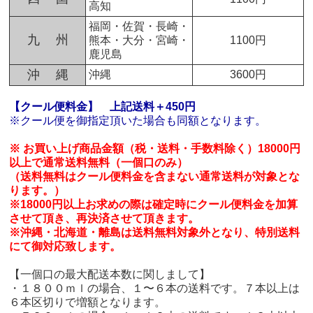
高知
福岡・佐賀・長崎・
九 州
熊本・大分・宮崎・
1100円
鹿児島
沖 縄
沖縄
3600円
【クール便料金】
上記送料＋450円
※クール便を御指定頂いた場合も同額となります。
※ お買い上げ商品金額（税・送料・手数料除く）18000円
以上で通常送料無料（一個口のみ）
（送料無料はクール便料金を含まない通常送料が対象とな
ります。）
※18000円以上お求めの際は確定時にクール便料金を加算
させて頂き、再決済させて頂きます。
※沖縄・北海道・離島は送料無料対象外となり、特別送料
にて御対応致します。
【一個口の最大配送本数に関しまして】
・１８００ｍｌの場合、１〜６本の送料です。７本以上は
６本区切りで増額となります。