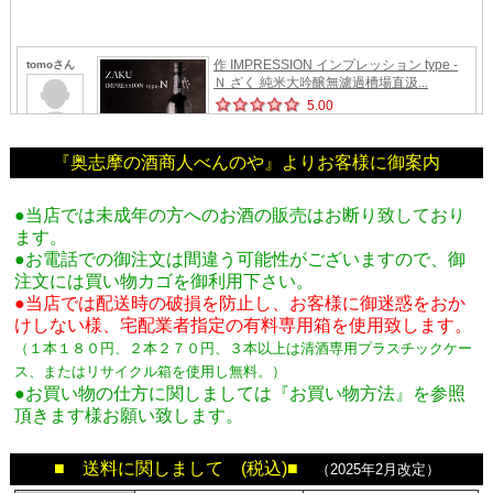
『奥志摩の酒商人べんのや』よりお客様に御案内
●当店では未成年の方へのお酒の販売はお断り致しており
ます。
●お電話での御注文は間違う可能性がございますので、御
注文には買い物カゴを御利用下さい。
●当店では配送時の破損を防止し、お客様に御迷惑をおか
けしない様、宅配業者指定の有料専用箱
を使用致します。
（１本１８０円、２本２７０円、３本以上は清酒専用プラスチックケー
ス、またはリサイクル箱を使用し無料。
）
●お買い物の仕方に関しましては『お買い物方法』を参照
頂きます様お願い致します。
■ 送料に関しまして (税込)■
（2025年2月改定）