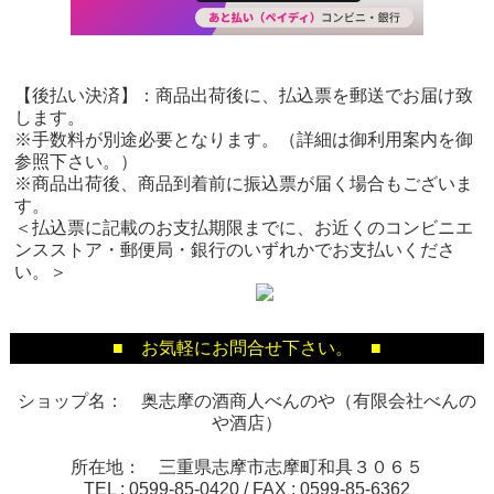
【後払い決済】：商品出荷後に、払込票を郵送でお届け致
します。
※手数料が別途必要となります。（詳細は御利用案内を御
参照下さい。）
※商品出荷後、商品到着前に振込票が届く場合もございま
す。
＜払込票に記載のお支払期限までに、お近くのコンビニエ
ンスストア・郵便局・銀行のいずれかでお支払いくださ
い。＞
■ お気軽にお問合せ下さい。 ■
ショップ名： 奥志摩の酒商人べんのや（有限会社べんの
や酒店）
所在地： 三重県志摩市志摩町和具３０６５
TEL :
0599-85-0420
/ FAX :
0599-85-6362