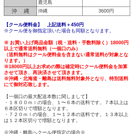
鹿児島
沖 縄
沖縄
3600円
【クール便料金】
上記送料＋450円
※クール便を御指定頂いた場合も同額となります。
※ お買い上げ商品金額（税・送料・手数料除く）18000円
以上で通常送料無料（一個口のみ）
（送料無料はクール便料金を含まない通常送料が対象とな
ります。）
※18000円以上お求めの際は確定時にクール便料金を加算
させて頂き、再決済させて頂きます。
※沖縄・北海道・離島は送料無料対象外となり、特別送料
にて御対応致します。
【一個口の最大配送本数に関しまして】
・１８００ｍｌの場合、１〜６本の送料です。７本以上は
６本区切りで増額となります。
・７２０ｍｌの場合、１〜１２本の送料です。１３本以上
は１２本区切りで増額となります。
※沖縄・離島へクール便指定の場合※