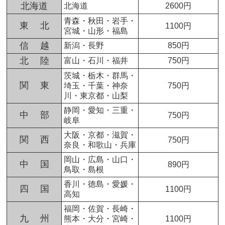
北海道
北海道
2600円
青森・秋田・岩手・
東 北
1100円
宮城・山形・福島
信 越
新潟・長野
850円
北 陸
富山・石川・福井
750円
茨城・栃木・群馬・
関 東
埼玉・千葉・神奈
750円
川・東京都・山梨
静岡・愛知・三重・
中 部
750円
岐阜
大阪・京都・滋賀・
関 西
750円
奈良・和歌山・兵庫
岡山・広島・山口・
中 国
890円
鳥取・島根
香川・徳島・愛媛・
四 国
1100円
高知
福岡・佐賀・長崎・
九 州
熊本・大分・宮崎・
1100円