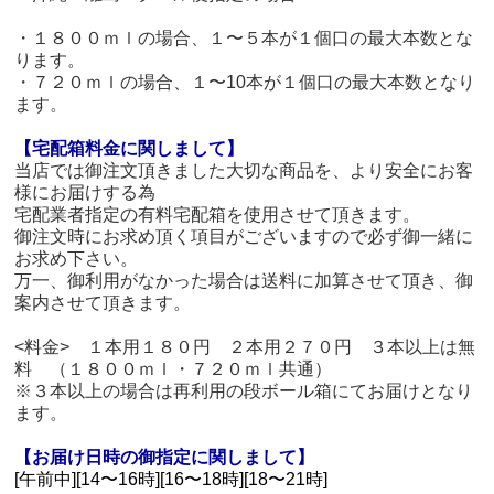
・１８００ｍｌの場合、１〜５本が１個口の最大本数とな
ります。
・７２０ｍｌの場合、１〜10本が１個口の最大本数となり
ます。
【宅配箱料金に関しまして】
当店では御注文頂きました大切な商品を、より安全にお客
様にお届けする為
宅配業者指定の有料宅配箱を使用させて頂きます。
御注文時にお求め頂く項目がございますので必ず御一緒に
お求め下さい。
万一、御利用がなかった場合は送料に加算させて頂き、御
案内させて頂きます。
<料金> １本用１８０円 ２本用２７０円 ３本以上は無
料 （１８００ｍｌ・７２０ｍｌ共通）
※３本以上の場合は再利用の段ボール箱にてお届けとなり
ます。
【お届け日時の御指定に関しまして】
[午前中][14〜16時][16〜18時][18〜21時]