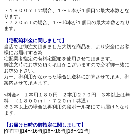
・１８００ｍｌの場合、１〜５本が１個口の最大本数とな
ります。
・７２０ｍｌの場合、１〜10本が１個口の最大本数となり
ます。
【宅配箱料金に関しまして】
当店では御注文頂きました大切な商品を、より安全にお客
様にお届けする為
宅配業者指定の有料宅配箱を使用させて頂きます。
御注文時にお求め頂く項目がございますので必ず御一緒に
お求め下さい。
万一、御利用がなかった場合は送料に加算させて頂き、御
案内させて頂きます。
<料金> １本用１８０円 ２本用２７０円 ３本以上は無
料 （１８００ｍｌ・７２０ｍｌ共通）
※３本以上の場合は再利用の段ボール箱にてお届けとなり
ます。
【お届け日時の御指定に関しまして】
[午前中][14〜16時][16〜18時][18〜21時]