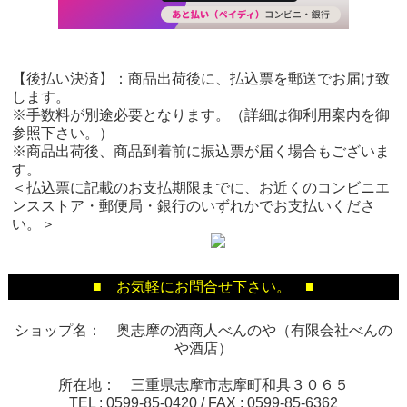
【後払い決済】：商品出荷後に、払込票を郵送でお届け致
します。
※手数料が別途必要となります。（詳細は御利用案内を御
参照下さい。）
※商品出荷後、商品到着前に振込票が届く場合もございま
す。
＜払込票に記載のお支払期限までに、お近くのコンビニエ
ンスストア・郵便局・銀行のいずれかでお支払いくださ
い。＞
■ お気軽にお問合せ下さい。 ■
ショップ名： 奥志摩の酒商人べんのや（有限会社べんの
や酒店）
所在地： 三重県志摩市志摩町和具３０６５
TEL :
0599-85-0420
/ FAX :
0599-85-6362