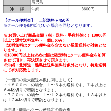
鹿児島
沖 縄
沖縄
3600円
【クール便料金】
上記送料＋450円
※クール便を御指定頂いた場合も同額となります。
※ お買い上げ商品金額（税・送料・手数料除く）18000円
以上で通常送料無料（一個口のみ）
（送料無料はクール便料金を含まない通常送料が対象とな
ります。）
※18000円以上お求めの際は確定時にクール便料金を加算
させて頂き、再決済させて頂きます。
※沖縄・北海道・離島は送料無料対象外となり、特別送料
にて御対応致します。
【一個口の最大配送本数に関しまして】
・１８００ｍｌの場合、１〜６本の送料です。７本以上は
６本区切りで増額となります。
・７２０ｍｌの場合、１〜１２本の送料です。１３本以上
は１２本区切りで増額となります。
※沖縄・離島へクール便指定の場合※