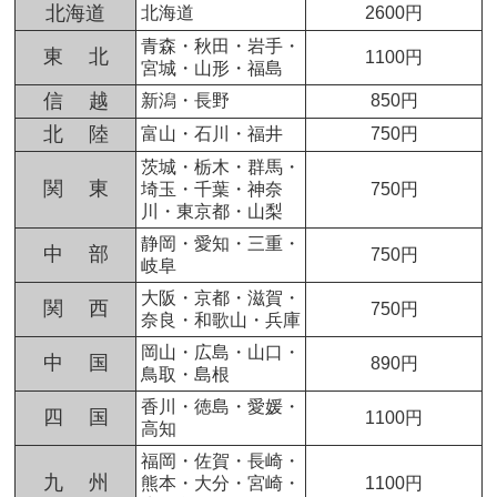
北海道
北海道
2600円
青森・秋田・岩手・
東 北
1100円
宮城・山形・福島
信 越
新潟・長野
850円
北 陸
富山・石川・福井
750円
茨城・栃木・群馬・
関 東
埼玉・千葉・神奈
750円
川・東京都・山梨
静岡・愛知・三重・
中 部
750円
岐阜
大阪・京都・滋賀・
関 西
750円
奈良・和歌山・兵庫
岡山・広島・山口・
中 国
890円
鳥取・島根
香川・徳島・愛媛・
四 国
1100円
高知
福岡・佐賀・長崎・
九 州
熊本・大分・宮崎・
1100円