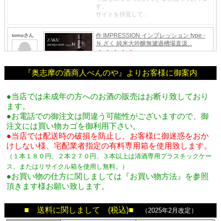
『奥志摩の酒商人べんのや』よりお客様に御案内
●当店では未成年の方へのお酒の販売はお断り致しており
ます。
●お電話での御注文は間違う可能性がございますので、御
注文には買い物カゴを御利用下さい。
●当店では配送時の破損を防止し、お客様に御迷惑をおか
けしない様、宅配業者指定の有料専用箱
を使用致します。
（１本１８０円、２本２７０円、３本以上は清酒専用プラスチックケー
ス、またはリサイクル箱を使用し無料。
）
●お買い物の仕方に関しましては『お買い物方法』を参照
頂きます様お願い致します。
■ 送料に関しまして (税込)■
（2025年2月改定）