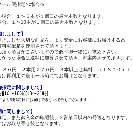
クール便指定の場合※
の場合、１〜５本が１個口の最大本数となります。
場合、１〜10本が１個口の最大本数となります。
関しまして】
頂きました大切な商品を、より安全にお客様にお届けする為
有料宅配箱を使用させて頂きます。
め頂く項目がございますので必ず御一緒にお求め下さい。
なかった場合は送料に加算させて頂き、御案内させて頂きます
用１８０円 ２本用２７０円 ３本以上は無料 （１８００ｍｌ
合は再利用の段ボール箱にてお届けとなります。
御指定に関しまして】
][16〜18時][18〜21時]
により御指定日にお届けできない場合もございます。
期に関しまして】
確定、また御入金の確認後、３営業日以内の発送となります。
にはお取り寄せ後となります。