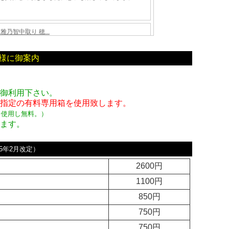
様に御案内
を御利用下さい。
者指定の有料専用箱
を使用致します。
を使用し無料。
）
します。
25年2月改定）
2600円
1100円
850円
750円
750円