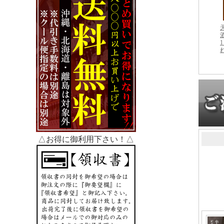
△お得に御利用下さい！△