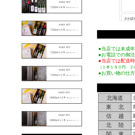
●当店では未成
●お電話での御
●当店では配送
（１本１８０円、２
●お買い物の仕
北海道
東 北
信 越
北 陸
関 東