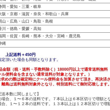
静岡・愛知・三重・岐阜
大阪・京都・滋賀・奈良・和歌山・兵庫
岡山・広島・山口・鳥取・島根
香川・徳島・愛媛・高知
福岡・佐賀・長崎・熊本・大分・宮崎・鹿児島
沖縄
】
上記送料＋450円
指定頂いた場合も同額となります。
商品金額（税・送料・手数料除く）18000円以上で通常送料無
ール便料金を含まない通常送料が対象となります。）
上お求めの際は確定時にクール便料金を加算させて頂き、再決済
・離島は送料無料対象外となり、特別送料にて御対応致します
配送本数に関しまして】
の場合、１〜６本の送料です。７本以上は６本区切りで増額と
場合、１〜１２本の送料です。１３本以上は１２本区切りで増