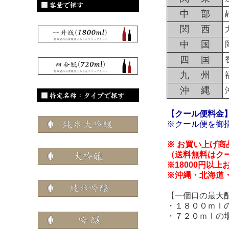
中 部
関 西
中 国
四 国
九 州
沖 縄
【クール便料金
※クール便を御
※ お買い上げ
（送料無料はク
※18000円以
※沖縄・北海道
【一個口の最大
・１８００ｍｌ
・７２０ｍｌの