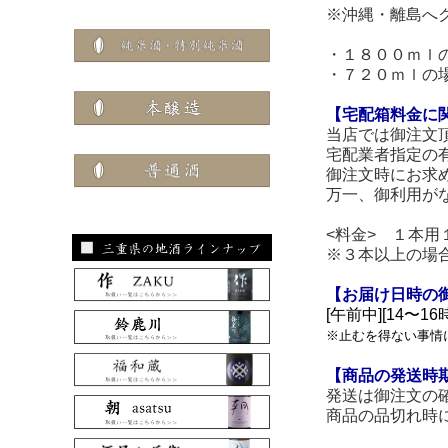
※沖縄・離島へ
・１８００ｍｌ
・７２０ｍｌの
【宅配箱料金に
当店では御注文
宅配業者指定の
御注文時にお求
万一、御利用が
<料金> １本
※３本以上の場
【お届け日時の
[午前中][14〜16時
※止むを得ない事情
【商品の発送時
発送は御注文の
商品の品切れ時