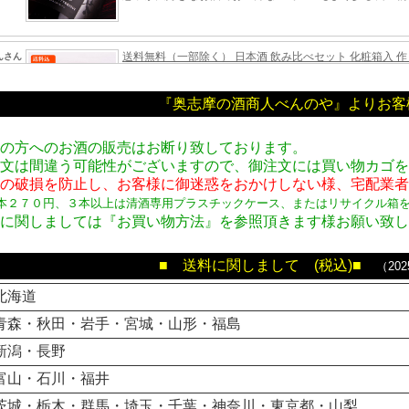
『奥志摩の酒商人べんのや』よりお客
年の方へのお酒の販売はお断り致しております。
注文は間違う可能性がございますので、御注文には買い物カゴ
時の破損を防止し、お客様に御迷惑をおかけしない様、宅配業
本２７０円、３本以上は清酒専用プラスチックケース、またはリサイクル箱
方に関しましては『お買い物方法』を参照頂きます様お願い致
■ 送料に関しまして (税込)■
（20
北海道
青森・秋田・岩手・宮城・山形・福島
新潟・長野
富山・石川・福井
茨城・栃木・群馬・埼玉・千葉・神奈川・東京都・山梨