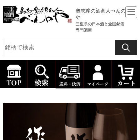
奥志摩の酒商人べんの
や
三重県の日本酒と全国銘酒
専門酒屋