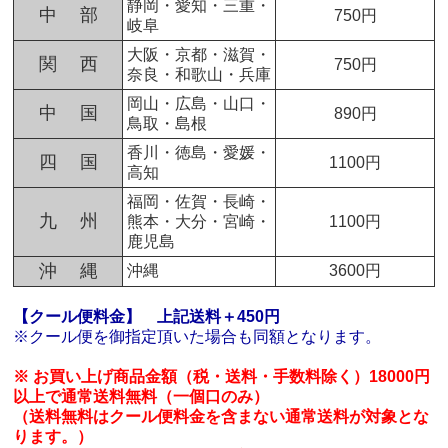
静岡・愛知・三重・
中 部
750円
岐阜
大阪・京都・滋賀・
関 西
750円
奈良・和歌山・兵庫
岡山・広島・山口・
中 国
890円
鳥取・島根
香川・徳島・愛媛・
四 国
1100円
高知
福岡・佐賀・長崎・
九 州
熊本・大分・宮崎・
1100円
鹿児島
沖 縄
沖縄
3600円
【クール便料金】
上記送料＋450円
※クール便を御指定頂いた場合も同額となります。
※ お買い上げ商品金額（税・送料・手数料除く）18000円
以上で通常送料無料（一個口のみ）
（送料無料はクール便料金を含まない通常送料が対象とな
ります。）