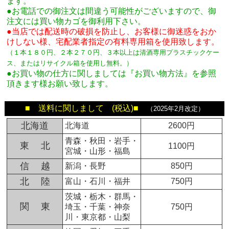
ます。
●お電話での御注文は間違う可能性がございますので、御
注文には買い物カゴを御利用下さい。
●当店では配送時の破損を防止し、お客様に御迷惑をおか
けしない様、宅配業者指定の有料専用箱
を使用致します。
（１本１８０円、２本２７０円、３本以上は清酒専用プラスチックケー
ス、またはリサイクル箱を使用し無料。
）
●お買い物の仕方に関しましては『お買い物方法』を参照
頂きます様お願い致します。
■ 送料に関しまして (税込)■
（2025年2月改定）
北海道
北海道
2600円
青森・秋田・岩手・
東 北
1100円
宮城・山形・福島
信 越
新潟・長野
850円
北 陸
富山・石川・福井
750円
茨城・栃木・群馬・
関 東
埼玉・千葉・神奈
750円
川・東京都・山梨