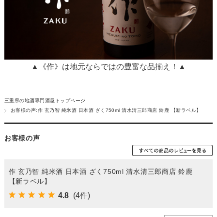
▲《作》は地元ならではの豊富な品揃え！▲
三重県の地酒専門酒屋トップページ
お客様の声:作 玄乃智 純米酒 日本酒 ざく750ml 清水清三郎商店 鈴鹿 【新ラベル】
お客様の声
作 玄乃智 純米酒 日本酒 ざく750ml 清水清三郎商店 鈴鹿
【新ラベル】
4.8
(4件)