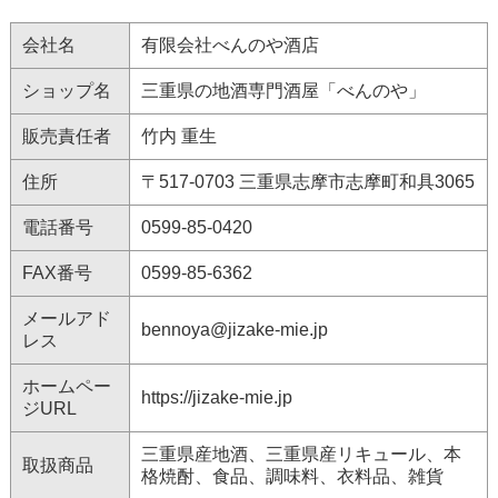
会社名
有限会社べんのや酒店
ショップ名
三重県の地酒専門酒屋「べんのや」
販売責任者
竹内 重生
住所
〒517-0703 三重県志摩市志摩町和具3065
電話番号
0599-85-0420
FAX番号
0599-85-6362
メールアド
bennoya@jizake-mie.jp
レス
ホームペー
https://jizake-mie.jp
ジURL
三重県産地酒、三重県産リキュール、本
取扱商品
格焼酎、食品、調味料、衣料品、雑貨