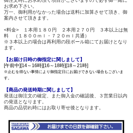
御注文時にお求め頂く項目がございますので必ず御一緒に
お求め下さい。
万一、御利用がなかった場合は送料に加算させて頂き、御
案内させて頂きます。
<料金> １本用１８０円 ２本用２７０円 ３本以上は無
料 （１８００ｍｌ・７２０ｍｌ共通）
※３本以上の場合は再利用の段ボール箱にてお届けとなり
ます。
【お届け日時の御指定に関しまして】
[午前中][14～16時][16～18時][18～21時]
※止むを得ない事情により御指定日にお届けできない場合もございま
す。
【商品の発送時期に関しまして】
発送は御注文の確定、また御入金の確認後、３営業日以内
の発送となります。
商品の品切れ時にはお取り寄せ後となります。