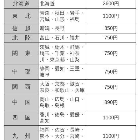
北海道
北海道
2600円
青森・秋田・岩手・
東 北
1100円
宮城・山形・福島
信 越
新潟・長野
850円
北 陸
富山・石川・福井
750円
茨城・栃木・群馬・
関 東
埼玉・千葉・神奈
750円
川・東京都・山梨
静岡・愛知・三重・
中 部
750円
岐阜
大阪・京都・滋賀・
関 西
750円
奈良・和歌山・兵庫
岡山・広島・山口・
中 国
890円
鳥取・島根
香川・徳島・愛媛・
四 国
1100円
高知
福岡・佐賀・長崎・
九 州
熊本・大分・宮崎・
1100円