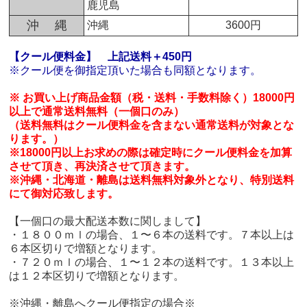
鹿児島
沖 縄
沖縄
3600円
【クール便料金】
上記送料＋450円
※クール便を御指定頂いた場合も同額となります。
※ お買い上げ商品金額（税・送料・手数料除く）18000円
以上で通常送料無料（一個口のみ）
（送料無料はクール便料金を含まない通常送料が対象とな
ります。）
※18000円以上お求めの際は確定時にクール便料金を加算
させて頂き、再決済させて頂きます。
※沖縄・北海道・離島は送料無料対象外となり、特別送料
にて御対応致します。
【一個口の最大配送本数に関しまして】
・１８００ｍｌの場合、１〜６本の送料です。７本以上は
６本区切りで増額となります。
・７２０ｍｌの場合、１〜１２本の送料です。１３本以上
は１２本区切りで増額となります。
※沖縄・離島へクール便指定の場合※