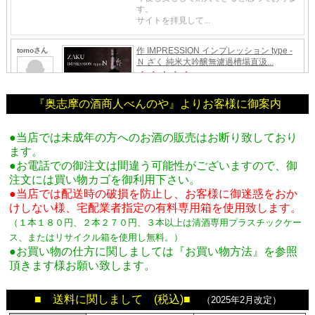
『奥志摩の酒商人べんのや』よりお客様に御案内
●当店では未成年の方へのお酒の販売はお断り致しており
ます。
●お電話での御注文は間違う可能性がございますので、御
注文には買い物カゴを御利用下さい。
●当店では配送時の破損を防止し、お客様に御迷惑をおか
けしない様、宅配業者指定の有料専用箱
を使用致します。
（１本１８０円、２本２７０円、３本以上は清酒専用プラスチックケー
ス、またはリサイクル箱を使用し無料。
）
●お買い物の仕方に関しましては『お買い物方法』を参照
頂きます様お願い致します。
■ 送料に関しまして (税込)■
（2025年2月改定）