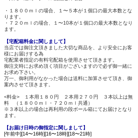
・１８００ｍｌの場合、１〜５本が１個口の最大本数とな
ります。
・７２０ｍｌの場合、１〜10本が１個口の最大本数となり
ます。
【宅配箱料金に関しまして】
当店では御注文頂きました大切な商品を、より安全にお客
様にお届けする為
宅配業者指定の有料宅配箱を使用させて頂きます。
御注文時にお求め頂く項目がございますので必ず御一緒に
お求め下さい。
万一、御利用がなかった場合は送料に加算させて頂き、御
案内させて頂きます。
<料金> １本用１８０円 ２本用２７０円 ３本以上は無
料 （１８００ｍｌ・７２０ｍｌ共通）
※３本以上の場合は再利用の段ボール箱にてお届けとなり
ます。
【お届け日時の御指定に関しまして】
[午前中][14〜16時][16〜18時][18〜21時]