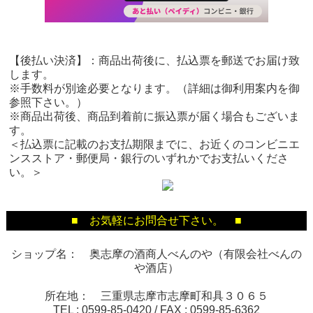
【後払い決済】：商品出荷後に、払込票を郵送でお届け致
します。
※手数料が別途必要となります。（詳細は御利用案内を御
参照下さい。）
※商品出荷後、商品到着前に振込票が届く場合もございま
す。
＜払込票に記載のお支払期限までに、お近くのコンビニエ
ンスストア・郵便局・銀行のいずれかでお支払いくださ
い。＞
■ お気軽にお問合せ下さい。 ■
ショップ名： 奥志摩の酒商人べんのや（有限会社べんの
や酒店）
所在地： 三重県志摩市志摩町和具３０６５
TEL :
0599-85-0420
/ FAX :
0599-85-6362