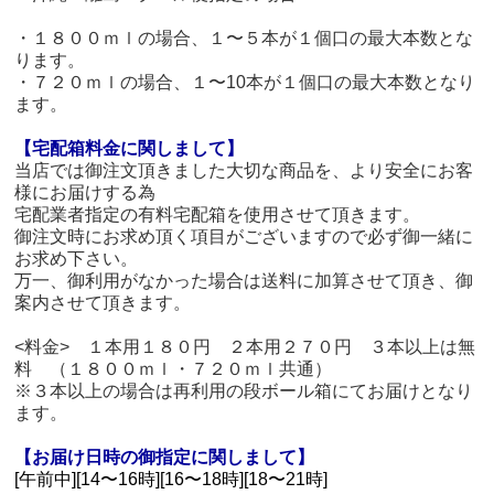
・１８００ｍｌの場合、１〜５本が１個口の最大本数とな
ります。
・７２０ｍｌの場合、１〜10本が１個口の最大本数となり
ます。
【宅配箱料金に関しまして】
当店では御注文頂きました大切な商品を、より安全にお客
様にお届けする為
宅配業者指定の有料宅配箱を使用させて頂きます。
御注文時にお求め頂く項目がございますので必ず御一緒に
お求め下さい。
万一、御利用がなかった場合は送料に加算させて頂き、御
案内させて頂きます。
<料金> １本用１８０円 ２本用２７０円 ３本以上は無
料 （１８００ｍｌ・７２０ｍｌ共通）
※３本以上の場合は再利用の段ボール箱にてお届けとなり
ます。
【お届け日時の御指定に関しまして】
[午前中][14〜16時][16〜18時][18〜21時]