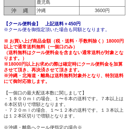
鹿児島
沖 縄
沖縄
3600円
【クール便料金】
上記送料＋450円
※クール便を御指定頂いた場合も同額となります。
※ お買い上げ商品金額（税・送料・手数料除く）18000円
以上で通常送料無料（一個口のみ）
（送料無料はクール便料金を含まない通常送料が対象とな
ります。）
※18000円以上お求めの際は確定時にクール便料金を加算
させて頂き、再決済させて頂きます。
※沖縄・北海道・離島は送料無料対象外となり、特別送料
にて御対応致します。
【一個口の最大配送本数に関しまして】
・１８００ｍｌの場合、１〜６本の送料です。７本以上は
６本区切りで増額となります。
・７２０ｍｌの場合、１〜１２本の送料です。１３本以上
は１２本区切りで増額となります。
※沖縄・離島へクール便指定の場合※