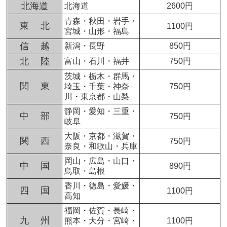
北海道
北海道
2600円
青森・秋田・岩手・
東 北
1100円
宮城・山形・福島
信 越
新潟・長野
850円
北 陸
富山・石川・福井
750円
茨城・栃木・群馬・
関 東
埼玉・千葉・神奈
750円
川・東京都・山梨
静岡・愛知・三重・
中 部
750円
岐阜
大阪・京都・滋賀・
関 西
750円
奈良・和歌山・兵庫
岡山・広島・山口・
中 国
890円
鳥取・島根
香川・徳島・愛媛・
四 国
1100円
高知
福岡・佐賀・長崎・
九 州
熊本・大分・宮崎・
1100円