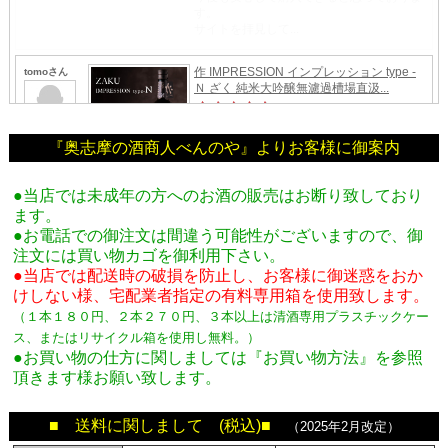
『奥志摩の酒商人べんのや』よりお客様に御案内
●当店では未成年の方へのお酒の販売はお断り致しており
ます。
●お電話での御注文は間違う可能性がございますので、御
注文には買い物カゴを御利用下さい。
●当店では配送時の破損を防止し、お客様に御迷惑をおか
けしない様、宅配業者指定の有料専用箱
を使用致します。
（１本１８０円、２本２７０円、３本以上は清酒専用プラスチックケー
ス、またはリサイクル箱を使用し無料。
）
●お買い物の仕方に関しましては『お買い物方法』を参照
頂きます様お願い致します。
■ 送料に関しまして (税込)■
（2025年2月改定）