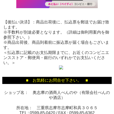
【後払い決済】：商品出荷後に、払込票を郵送でお届け致
します。
※手数料が別途必要となります。（詳細は御利用案内を御
参照下さい。）
※商品出荷後、商品到着前に振込票が届く場合もございま
す。
＜払込票に記載のお支払期限までに、お近くのコンビニエ
ンスストア・郵便局・銀行のいずれかでお支払いくださ
い。＞
■ お気軽にお問合せ下さい。 ■
ショップ名： 奥志摩の酒商人べんのや（有限会社べんの
や酒店）
所在地： 三重県志摩市志摩町和具３０６５
TEL :
0599-85-0420
/ FAX :
0599-85-6362