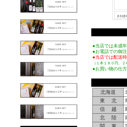
●当店では未成
●お電話での御
●当店では配送
（１本１８０円、２
●お買い物の仕
北海道
東 北
信 越
北 陸
関 東