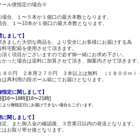
クール便指定の場合※
の場合、１〜５本が１個口の最大本数となります。
場合、１〜10本が１個口の最大本数となります。
関しまして】
頂きました大切な商品を、より安全にお客様にお届けする為
有料宅配箱を使用させて頂きます。
め頂く項目がございますので必ず御一緒にお求め下さい。
なかった場合は送料に加算させて頂き、御案内させて頂きます
用１８０円 ２本用２７０円 ３本以上は無料 （１８００ｍｌ
合は再利用の段ボール箱にてお届けとなります。
御指定に関しまして】
][16〜18時][18〜21時]
により御指定日にお届けできない場合もございます。
期に関しまして】
確定、また御入金の確認後、３営業日以内の発送となります。
にはお取り寄せ後となります。