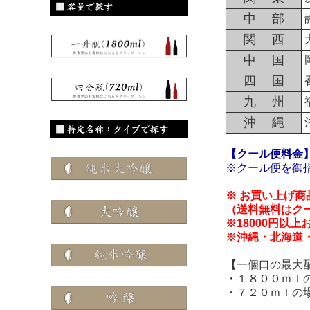
中 部
関 西
中 国
四 国
九 州
沖 縄
【クール便料金
※クール便を御
※ お買い上げ
（送料無料はク
※18000円以
※沖縄・北海道
【一個口の最大
・１８００ｍｌ
・７２０ｍｌの