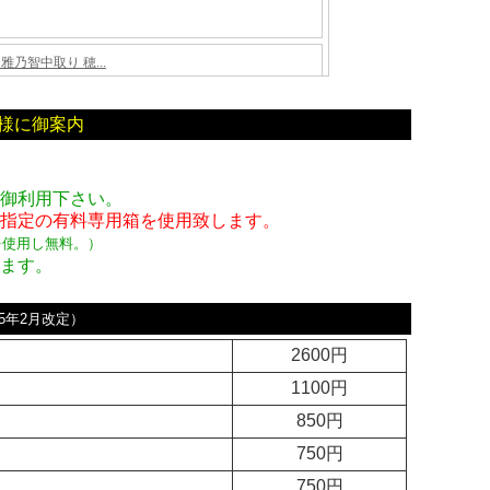
様に御案内
を御利用下さい。
者指定の有料専用箱
を使用致します。
を使用し無料。
）
します。
25年2月改定）
2600円
1100円
850円
750円
750円