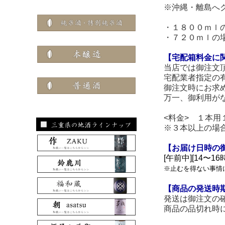
※沖縄・離島へ
・１８００ｍｌ
・７２０ｍｌの
【宅配箱料金に
当店では御注文
宅配業者指定の
御注文時にお求
万一、御利用が
<料金> １本
※３本以上の場
【お届け日時の
[午前中][14〜16時
※止むを得ない事情
【商品の発送時
発送は御注文の
商品の品切れ時