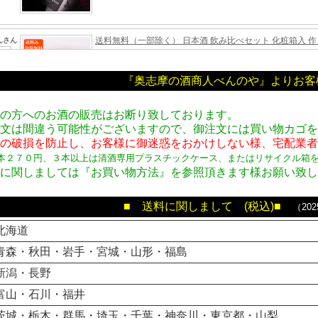
『奥志摩の酒商人べんのや』よりお客
年の方へのお酒の販売はお断り致しております。
注文は間違う可能性がございますので、御注文には買い物カゴ
時の破損を防止し、お客様に御迷惑をおかけしない様、宅配業
本２７０円、３本以上は清酒専用プラスチックケース、またはリサイクル箱
方に関しましては『お買い物方法』を参照頂きます様お願い致
■ 送料に関しまして (税込)■
（20
北海道
青森・秋田・岩手・宮城・山形・福島
新潟・長野
富山・石川・福井
茨城・栃木・群馬・埼玉・千葉・神奈川・東京都・山梨