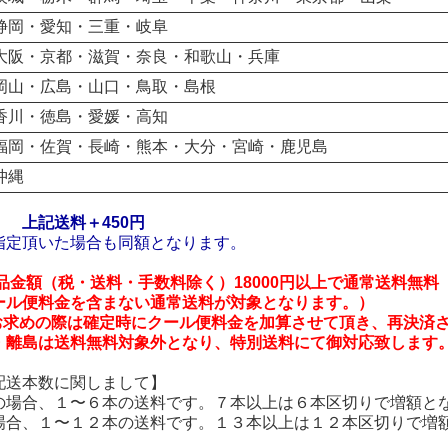
静岡・愛知・三重・岐阜
大阪・京都・滋賀・奈良・和歌山・兵庫
岡山・広島・山口・鳥取・島根
香川・徳島・愛媛・高知
福岡・佐賀・長崎・熊本・大分・宮崎・鹿児島
沖縄
】
上記送料＋450円
指定頂いた場合も同額となります。
商品金額（税・送料・手数料除く）18000円以上で通常送料無
ール便料金を含まない通常送料が対象となります。）
上お求めの際は確定時にクール便料金を加算させて頂き、再決済
・離島は送料無料対象外となり、特別送料にて御対応致します
配送本数に関しまして】
の場合、１〜６本の送料です。７本以上は６本区切りで増額と
場合、１〜１２本の送料です。１３本以上は１２本区切りで増